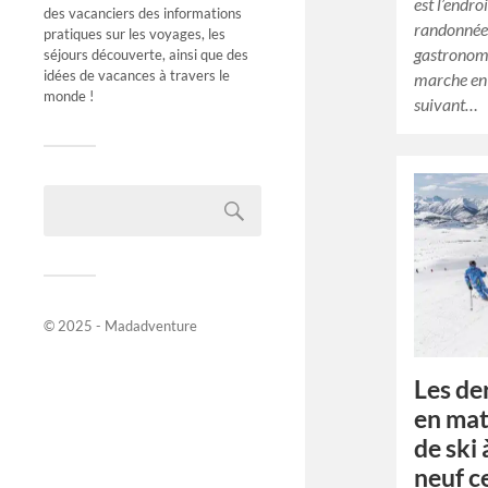
est l’endr
des vacanciers des informations
randonnée
pratiques sur les voyages, les
gastronom
séjours découverte, ainsi que des
idées de vacances à travers le
marche en
monde !
suivant…
© 2025 - Madadventure
Les de
en mat
de ski 
neuf c