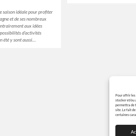
ne saison idéale pour profiter
agne et de ses nombreux
ontrairement aux idées
 possibilités d’activités
en été y sont aussi…
Pour offrir le
stocker et/ou 
permettra de t
site. Le fait 
certaines cara
Ac