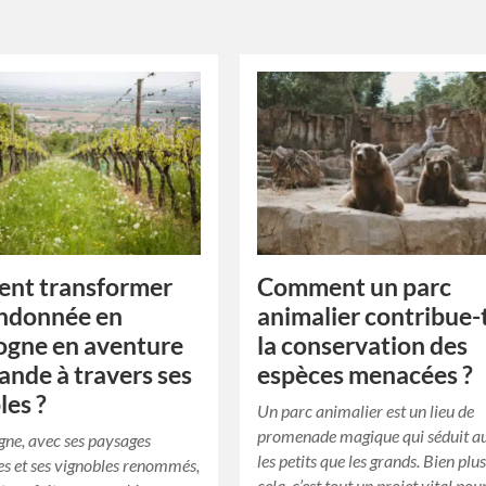
nt transformer
Comment un parc
andonnée en
animalier contribue-t
ogne en aventure
la conservation des
nde à travers ses
espèces menacées ?
les ?
Un parc animalier est un lieu de
promenade magique qui séduit a
ne, avec ses paysages
les petits que les grands. Bien plu
es et ses vignobles renommés,
cela, c’est tout un projet vital po