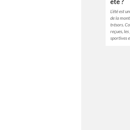
été ?
L’été est u
de la mont
trésors. C
reçues, les
sportives 