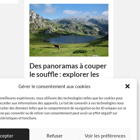
Des panoramas à couper
le souffle : explorer les
plus beaux sentiers de
Gérer le consentement aux cookies
montagne
s meilleures expériences, nous utilisons des technologies telles que les cookies pour
En quelques années à peine, partir en
accéder aux informations des appareils. Le fait de consentir à ces technologies nous
vacances à la montagne est redevenu à
raiter des données telles que le comportement de navigation ou les ID uniques sur ce
de ne pas consentir ou de retirer son consentement peut avoir un effet négatif sur
la mode. On estime maintenant qu’une
ctéristiques et fonctions.
personne sur trois part à la montagne,
alors…
cepter
Refuser
Voir les préférences